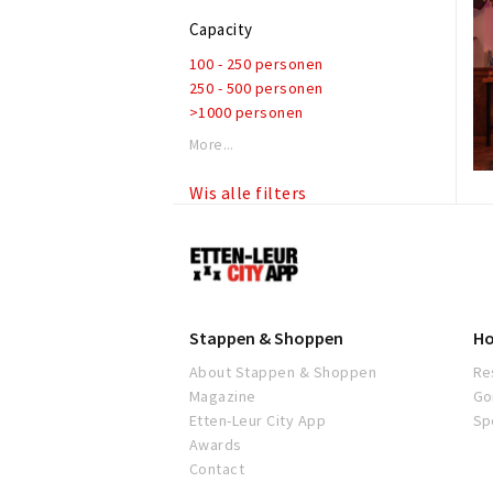
Capacity
100 - 250 personen
250 - 500 personen
>1000 personen
More...
Wis alle filters
Etten-
Leur
Stappen & Shoppen
Ho
About Stappen & Shoppen
Re
Magazine
Go
Etten-Leur City App
Sp
Awards
Contact