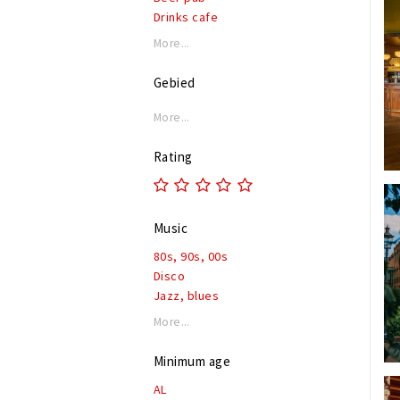
Drinks cafe
Brown Cafe
More...
Grandcafé
Event venue
Gebied
Party cafe
Stage
More...
Rating
Music
80s, 90s, 00s
Disco
Jazz, blues
Live music
More...
Lounge
Pop & top 40
Minimum age
Rock, alternative
AL
Dutch