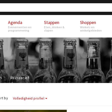
Agenda
Stappen
Shoppen
Evenementen en
Eten, drinken &
Winkels en
programmering
slapen
winkelgebieden
n
Recreatief
rt by
Volledigheid profiel