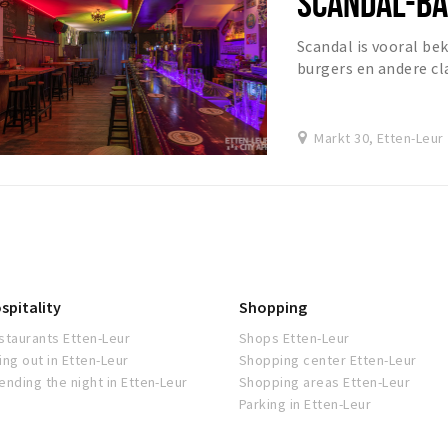
SCANDAL-B
Scandal is vooral be
burgers en andere cla
ook een Party Bar bij 
Markt 30, Etten-Leur
spitality
Shopping
staurants Etten-Leur
Shops Etten-Leur
ing out in Etten-Leur
Shopping center Etten-Leur
ending the night in Etten-Leur
Shopping areas Etten-Leur
Parking in Etten-Leur