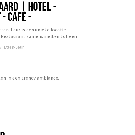
AARD | HOTEL -
- CAFÉ -
L
tten-Leur is een unieke locatie
& Restaurant samensmelten tot een
, Etten-Leur
eten in een trendy ambiance.