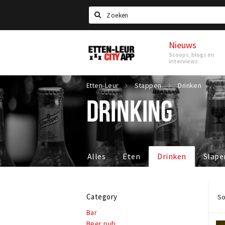
Search
Nieuws
Etten-
Scoops, blogs en
Leur
interviews
Etten-Leur
Stappen
Drinken
DRINKING
Alles
Eten
Drinken
Slape
Category
So
Bar
Beer pub