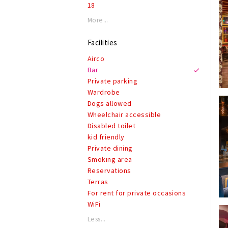
18
Soul
Folk
More...
Irish
Facilities
Airco
Bar
Private parking
Wardrobe
Dogs allowed
Wheelchair accessible
Disabled toilet
kid friendly
Private dining
Smoking area
Reservations
Terras
For rent for private occasions
WiFi
Less...