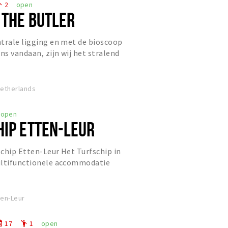
2
open
eople
 THE BUTLER
trale ligging en met de bioscoop
ns vandaan, zijn wij het stralend
end Etten-Leur. Ons ui...
Netherlands
open
HIP ETTEN-LEUR
chip Etten-Leur Het Turfschip in
ultifunctionele accommodatie
derne voorzieningen. Voor elk...
ten-Leur
17
1
open
nt
emoji_people