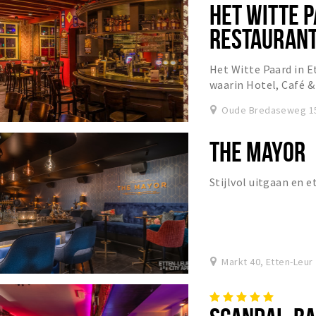
HET WITTE P
RESTAURANT 
WIJNWINKE
Het Witte Paard in E
waarin Hotel, Café 
geheel.
Oude Bredaseweg 15
THE MAYOR
Stijlvol uitgaan en 
Markt 40, Etten-Leur