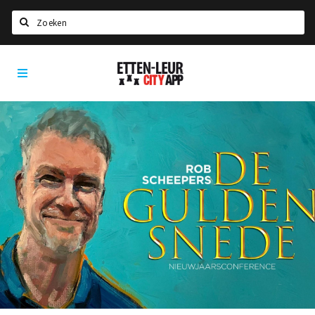
Search
Etten-
Home
Leur
Agenda
Deals
Party pics
Nieuws, interviews & blogs
Eten
Drinken
Slapen
Recreatief
Winkels