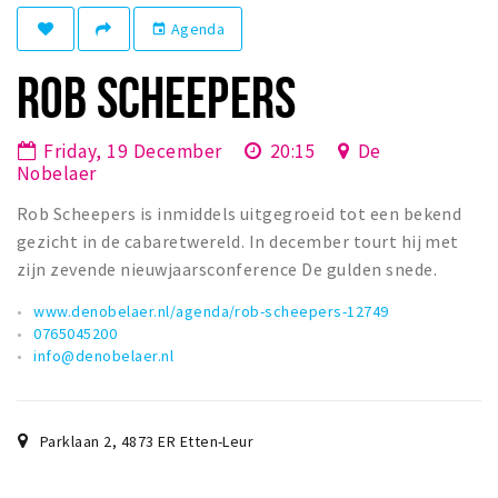
Winkelgebieden
Agenda
event
Parkeren
ROB SCHEEPERS
Bezienswaardigheden
Friday, 19 December
20:15
De
Musea, theaters & podia
Nobelaer
Uitjes & activiteiten
Rob Scheepers is inmiddels uitgegroeid tot een bekend
Toeristische routes
gezicht in de cabaretwereld. In december tourt hij met
Natuurgebieden
zijn zevende nieuwjaarsconference De gulden snede.
Baroniepoorten
www.denobelaer.nl/agenda/rob-scheepers-12749
0765045200
Sport
info@denobelaer.nl
Andere City Apps
Parklaan 2
,
4873 ER
Etten-Leur
Sign in