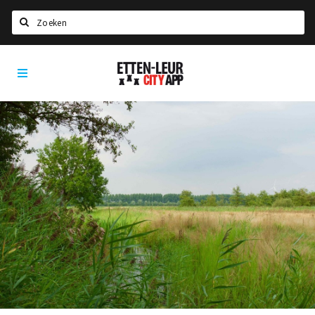
Search
Etten-
Home
Leur
Agenda
Deals
Party pics
Nieuws, interviews & blogs
Eten
Drinken
Slapen
Recreatief
Winkels