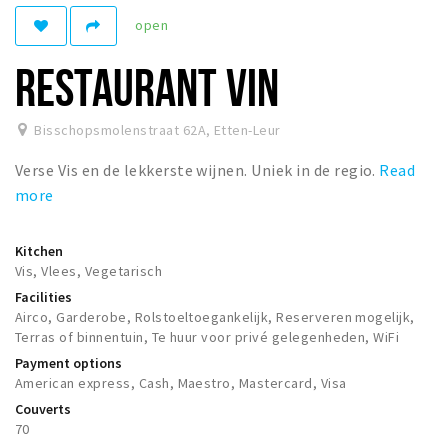
open
Winkelgebieden
Parkeren
RESTAURANT VIN
Bezienswaardigheden
Bisschopsmolenstraat 62A
,
Etten-Leur
Musea, theaters & podia
Verse Vis en de lekkerste wijnen. Uniek in de regio.
Read
Uitjes & activiteiten
more
Toeristische routes
Natuurgebieden
Kitchen
Baroniepoorten
Vis, Vlees, Vegetarisch
Facilities
Sport
Airco, Garderobe, Rolstoeltoegankelijk, Reserveren mogelijk,
Terras of binnentuin, Te huur voor privé gelegenheden, WiFi
Andere City Apps
Payment options
American express, Cash, Maestro, Mastercard, Visa
Couverts
Sign in
70