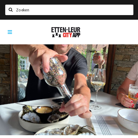
Search
Etten-
Home
Leur
Agenda
Deals
Party pics
Nieuws, interviews & blogs
Eten
Drinken
Slapen
Recreatief
Winkels