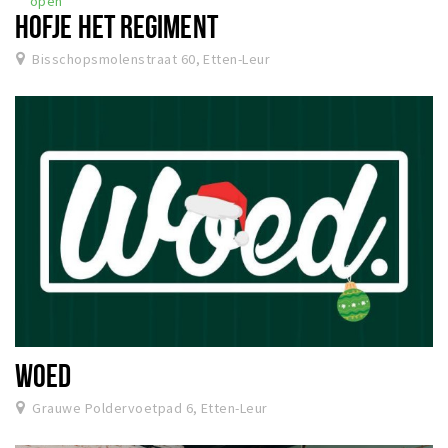
open
HOFJE HET REGIMENT
Bisschopsmolenstraat 60, Etten-Leur
WOED
Grauwe Poldervoetpad 6, Etten-Leur