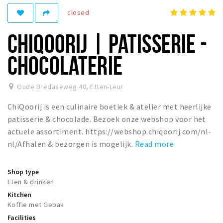
closed
Winkelgebieden
Parkeren
CHIQOORIJ | PATISSERIE -
Bezienswaardigheden
CHOCOLATERIE
Musea, theaters & podia
Uitjes & activiteiten
Oude Bredaseweg 40
,
Etten-Leur
Toeristische routes
ChiQoorij is een culinaire boetiek & atelier met heerlijke
Natuurgebieden
patisserie & chocolade. Bezoek onze webshop voor het
actuele assortiment. https://webshop.chiqoorij.com/nl-
Baroniepoorten
nl/Afhalen & bezorgen is mogelijk.
Read more
Sport
Shop type
Andere City Apps
Eten & drinken
Kitchen
Koffie met Gebak
Sign in
Facilities