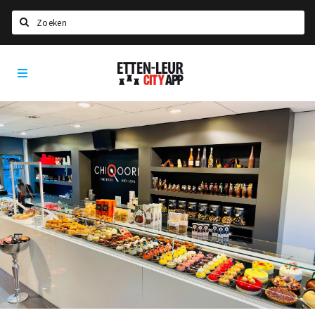
Search
Etten-
Home
Leur
Agenda
Deals
Party pics
Nieuws, interviews & blogs
Eten
Drinken
Slapen
Recreatief
Winkels