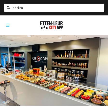
Search
Etten-
Home
Leur
Agenda
Deals
Party pics
Nieuws, interviews & blogs
Eten
Drinken
Slapen
Recreatief
Winkels