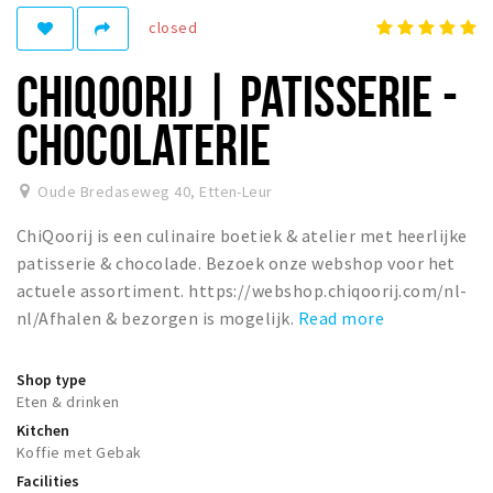
closed
Winkelgebieden
Parkeren
CHIQOORIJ | PATISSERIE -
Bezienswaardigheden
CHOCOLATERIE
Musea, theaters & podia
Uitjes & activiteiten
Oude Bredaseweg 40
,
Etten-Leur
Toeristische routes
ChiQoorij is een culinaire boetiek & atelier met heerlijke
Natuurgebieden
patisserie & chocolade. Bezoek onze webshop voor het
actuele assortiment. https://webshop.chiqoorij.com/nl-
Baroniepoorten
nl/Afhalen & bezorgen is mogelijk.
Read more
Sport
Shop type
Andere City Apps
Eten & drinken
Kitchen
Koffie met Gebak
Sign in
Facilities