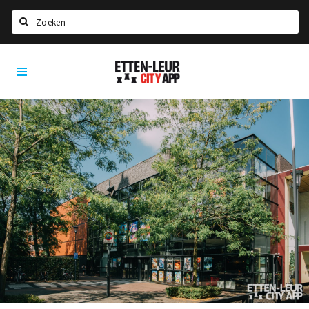
Search
Etten-
Home
Leur
Agenda
Deals
Party pics
Nieuws, interviews & blogs
Eten
Drinken
Slapen
Recreatief
Winkels