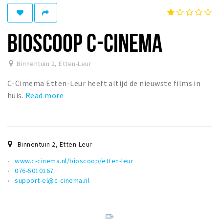
Winkelgebieden
Parkeren
BIOSCOOP C-CINEMA
Bezienswaardigheden
Binnentuin 2
,
Etten-Leur
Musea, theaters & podia
C-Cimema Etten-Leur heeft altijd de nieuwste films in
Uitjes & activiteiten
huis.
Read more
Toeristische routes
Natuurgebieden
Baroniepoorten
Binnentuin 2
,
Etten-Leur
Sport
www.c-cinema.nl/bioscoop/etten-leur
076-5010167
Andere City Apps
support-el@c-cinema.nl
Sign in